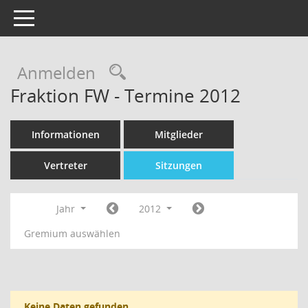
Toggle navigation
Rechercheauswahl
Anmelden
Fraktion FW - Termine 2012
Informationen
Mitglieder
Vertreter
Sitzungen
Jahr
2012
Gremium auswählen
Keine Daten gefunden.