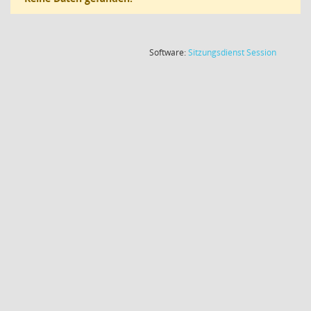
(Wird in
Software:
Sitzungsdienst
Session