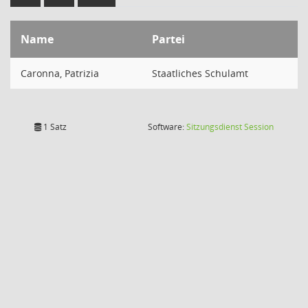
Name
Partei
Caronna, Patrizia
Staatliches Schulamt
(Wird in
1 Satz
Software:
Sitzungsdienst
Session