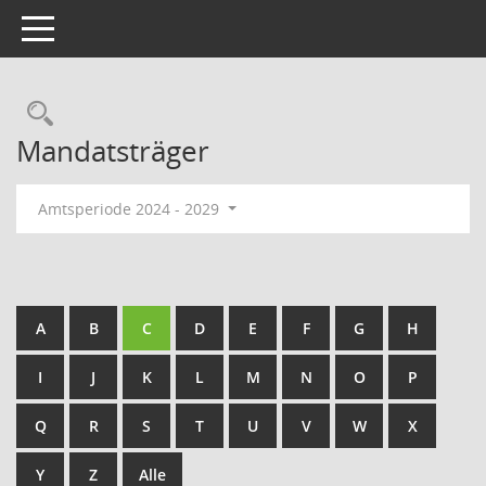
Toggle navigation
Mandatsträger
Amtsperiode 2024 - 2029
A
B
C
D
E
F
G
H
I
J
K
L
M
N
O
P
Q
R
S
T
U
V
W
X
Y
Z
Alle