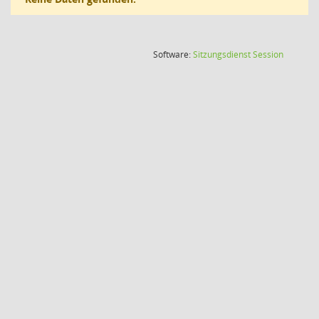
(Wird in
Software:
Sitzungsdienst
Session