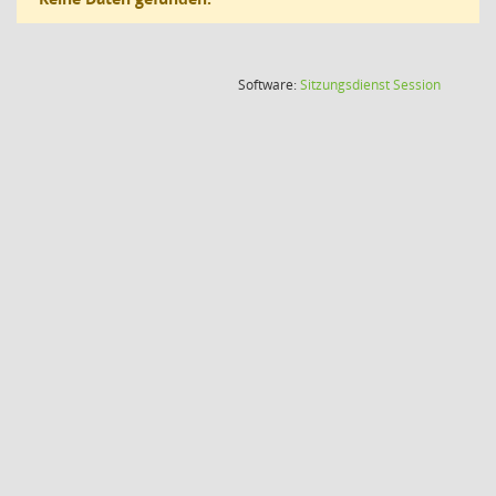
(Wird in
Software:
Sitzungsdienst
Session