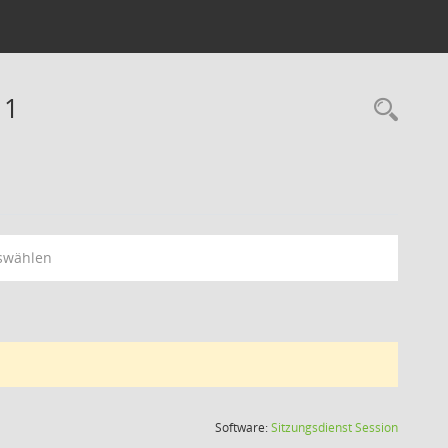
11
swählen
(Wird in
Software:
Sitzungsdienst
Session