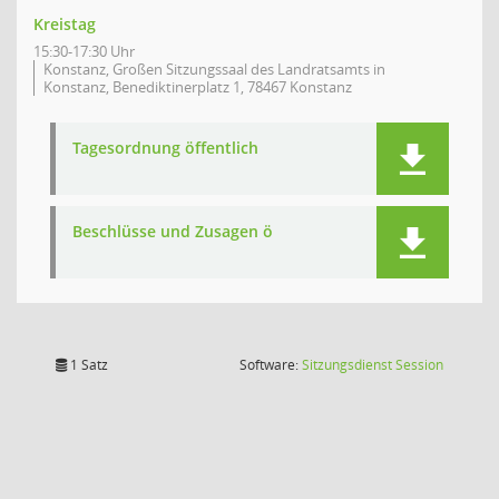
Kreistag
15:30-17:30 Uhr
Konstanz, Großen Sitzungssaal des Landratsamts in
Konstanz, Benediktinerplatz 1, 78467 Konstanz
Tagesordnung öffentlich
Beschlüsse und Zusagen ö
(Wird in
1 Satz
Software:
Sitzungsdienst
Session