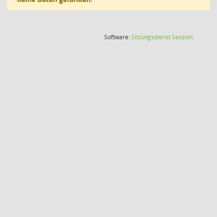
(Wird in
Software:
Sitzungsdienst
Session