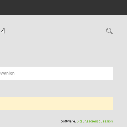
14
swählen
(Wird in
Software:
Sitzungsdienst
Session