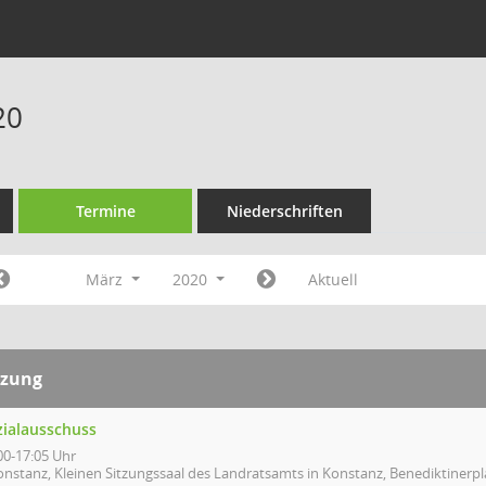
20
Termine
Niederschriften
März
2020
Aktuell
tzung
zialausschuss
00-17:05 Uhr
onstanz, Kleinen Sitzungssaal des Landratsamts in Konstanz, Benediktinerpl