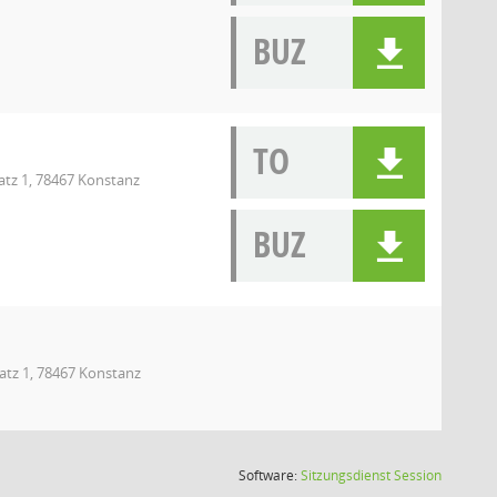
BUZ
TO
atz 1, 78467 Konstanz
BUZ
atz 1, 78467 Konstanz
(Wird in
Software:
Sitzungsdienst
Session