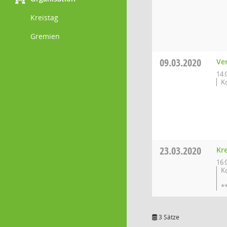
Kreistag
Gremien
09.03.2020
Ve
14:
K
23.03.2020
Kre
16:
K
*
3 Sätze