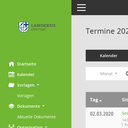
Toggle navigation
Termine 20
Kalender
Startseite
Monat
Kalender
Vorlagen
Vorlagen
Tag
Si
Dokumente
02.03.2020
So
Aktuelle Dokumente
14:
K
Organisation