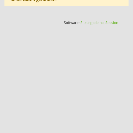
(Wird in
Software:
Sitzungsdienst
Session