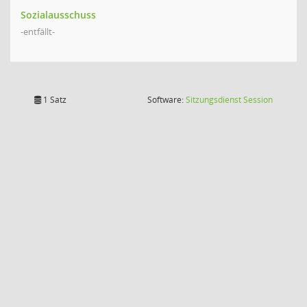
Sozialausschuss
-entfällt-
(Wird in
1 Satz
Software:
Sitzungsdienst
Session