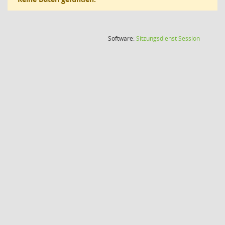
(Wird in
Software:
Sitzungsdienst
Session