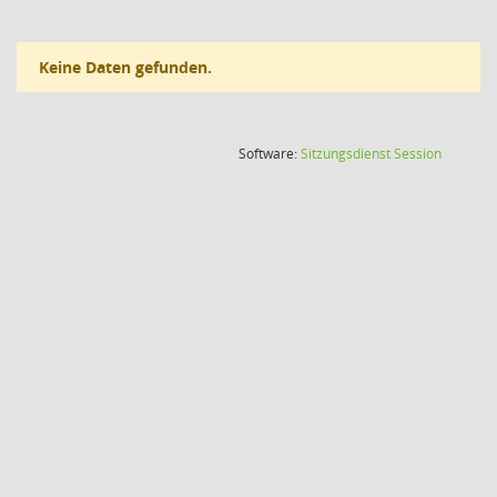
Keine Daten gefunden.
(Wird in
Software:
Sitzungsdienst
Session