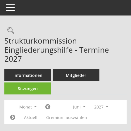
Toggle navigation
Strukturkommission
Eingliederungshilfe - Termine
2027
Informationen
Mitglieder
Sitzungen
Monat
Juni
2027
Aktuell
Gremium auswählen