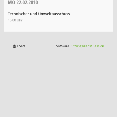
MO
22.02.2010
Technischer und Umweltausschuss
15:00 Uhr
(Wird in
1 Satz
Software:
Sitzungsdienst
Session