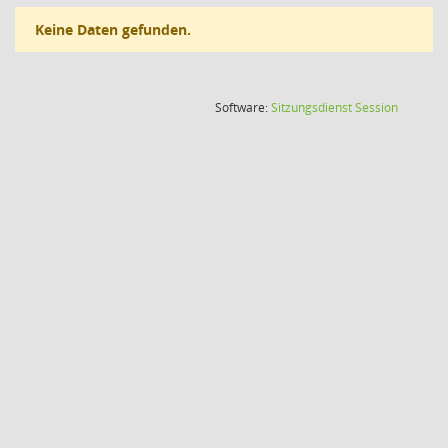
Keine Daten gefunden.
(Wird in
Software:
Sitzungsdienst
Session