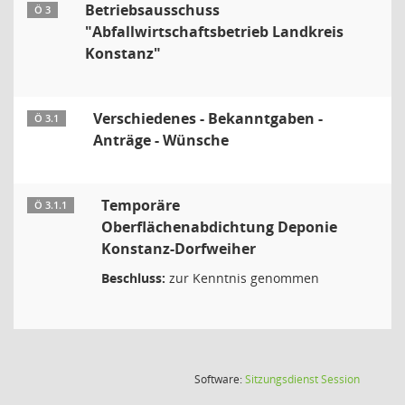
Betriebsausschuss
Ö 3
"Abfallwirtschaftsbetrieb Landkreis
Konstanz"
Verschiedenes - Bekanntgaben -
Ö 3.1
Anträge - Wünsche
Temporäre
Ö 3.1.1
Oberflächenabdichtung Deponie
Konstanz-Dorfweiher
Beschluss:
zur Kenntnis genommen
(Wird in
Software:
Sitzungsdienst
Session