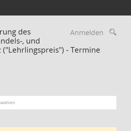
erung des
Rec
Anmelden
ndels-, und
("Lehrlingspreis") - Termine
swählen