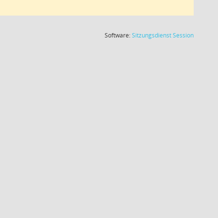
(Wird in
Software:
Sitzungsdienst
Session