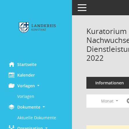
Toggle navigation
Kuratorium 
Nachwuchses
Dienstleist
2022
Startseite
Kalender
Informationen
Vorlagen
Vorlagen
Monat
Dokumente
Aktuelle Dokumente
Organisation