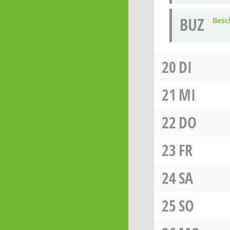
BUZ
Besc
20
DI
21
MI
22
DO
23
FR
24
SA
25
SO