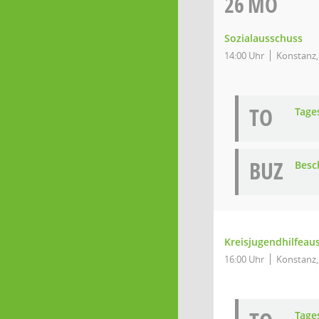
26
MO
Sozialausschuss
14:00 Uhr
Konstanz,
TO
Tage
BUZ
Besc
Kreisjugendhilfeau
16:00 Uhr
Konstanz,
Tage