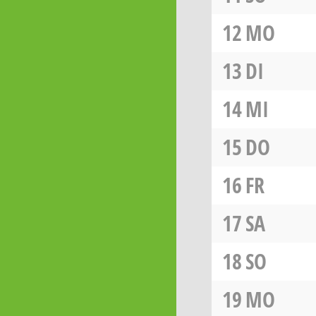
12
MO
13
DI
14
MI
15
DO
16
FR
17
SA
18
SO
19
MO