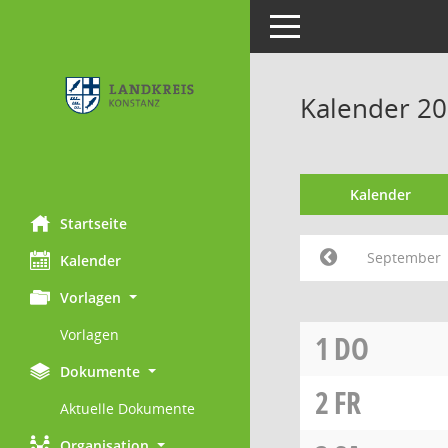
Toggle navigation
Kalender 2
Kalender
Startseite
September
Kalender
Vorlagen
Vorlagen
1
DO
Dokumente
2
FR
Aktuelle Dokumente
Organisation