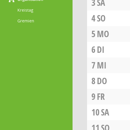
3
SA
Kreistag
4
SO
Gremien
5
MO
6
DI
7
MI
8
DO
9
FR
10
SA
11
SO