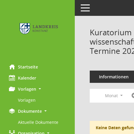
Toggle navigation
Kuratorium 
wissenschaft
Termine 20
Startseite
Informationen
Kalender
Vorlagen
Monat
Vorlagen
Dokumente
Aktuelle Dokumente
Keine Daten gefun
Organisation