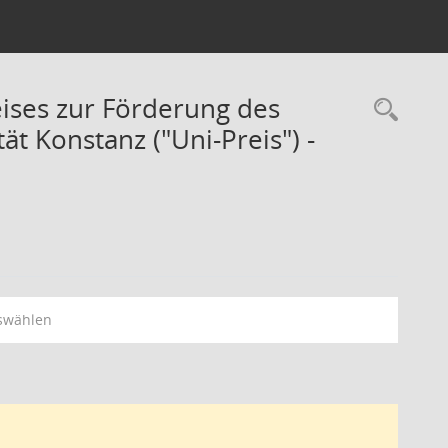
eises zur Förderung des
t Konstanz ("Uni-Preis") -
swählen